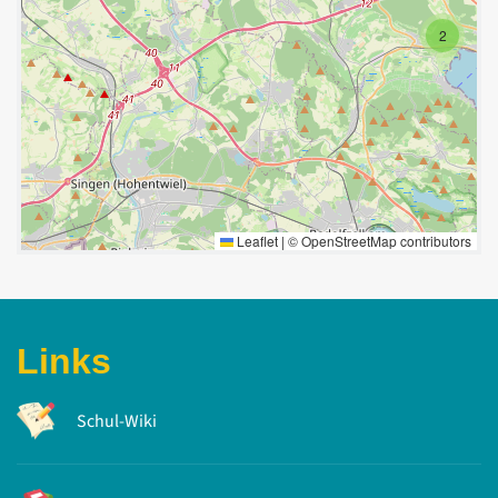
2
Leaflet
|
©
OpenStreetMap
contributors
Links
Schul-Wiki