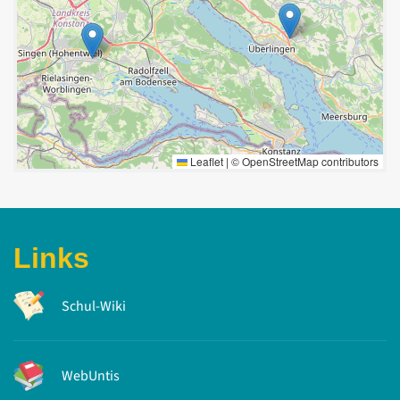
Leaflet
|
©
OpenStreetMap
contributors
Links
Schul-Wiki
WebUntis