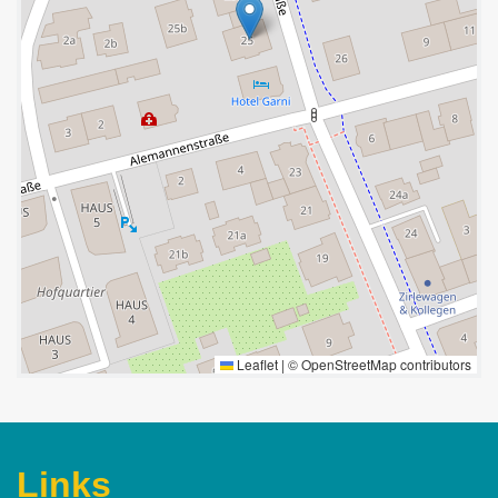
Leaflet
|
©
OpenStreetMap
contributors
Links