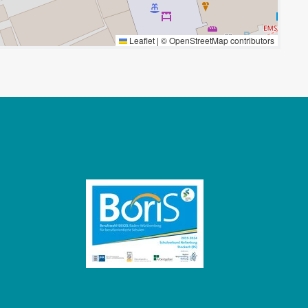
Leaflet
|
©
OpenStreetMap
contributors