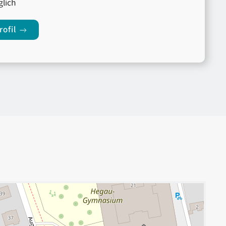
lich
ofil