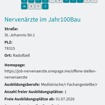
zeige Elemente mit Buchstabe:
keine Elemente mit Buchstabe:
keine Elemente mit Buchstabe:
zeige Elemente mit Buchstabe:
W
X
Y
Z
Nervenärzte im Jahr100Bau
Straße:
St.-Johannis-Str.1
PLZ:
78315
Ort:
Radolfzell
Homepage:
https://job-nervenaerzte.onepage.me/offene-stellen-
nervenaerzte
Ausbildungsberufe:
Medizinische/r Fachangestellte/r
Anzahl freier Ausbildungsplätze:
1
Freie Ausbildungsplätze ab:
01.07.2026