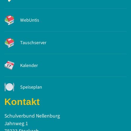
WebUntis
Tauschserver
Kalender
Speiseplan
Kontakt
Schulverbund Nellenburg
Jahnweg 1