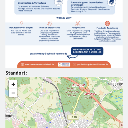
Standort:
+
−