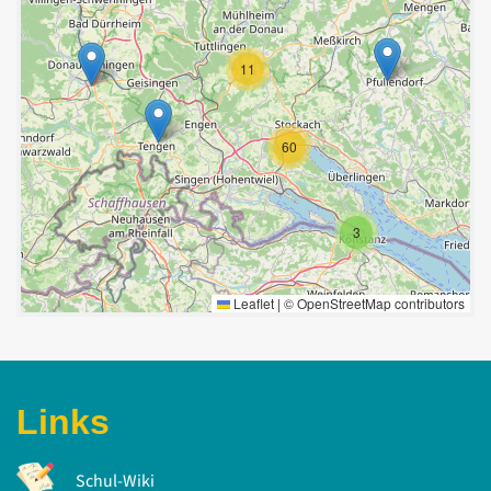
11
60
3
Leaflet
|
©
OpenStreetMap
contributors
Links
Schul-Wiki