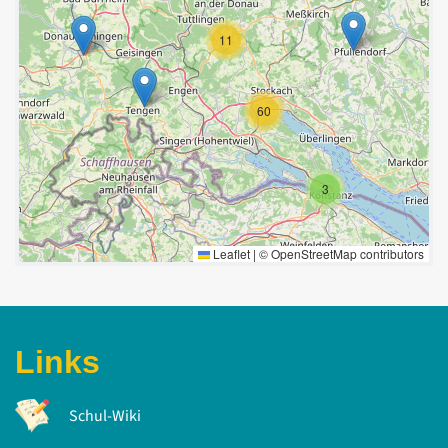
11
60
3
Leaflet
|
©
OpenStreetMap
contributors
Links
Schul-Wiki