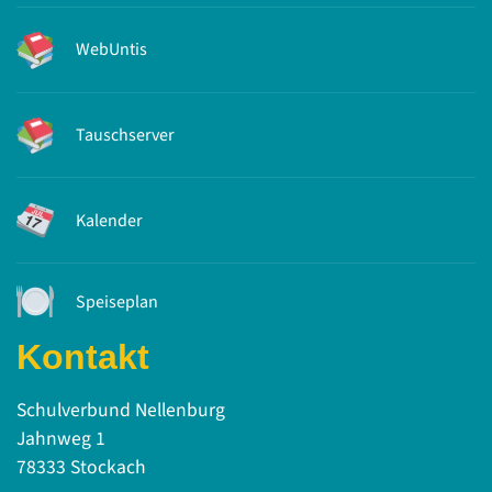
WebUntis
Tauschserver
Kalender
Speiseplan
Kontakt
Schulverbund Nellenburg
Jahnweg 1
78333 Stockach