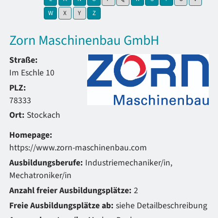
zeige Elemente mit Buchstabe:
keine Elemente mit Buchstabe:
keine Elemente mit Buchstabe:
zeige Elemente mit Buchstabe:
W
X
Y
Z
Zorn Maschinenbau GmbH
Straße:
Im Eschle 10
PLZ:
78333
Ort:
Stockach
Homepage:
https://www.zorn-maschinenbau.com
Ausbildungsberufe:
Industriemechaniker/in,
Mechatroniker/in
Anzahl freier Ausbildungsplätze:
2
Freie Ausbildungsplätze ab:
siehe Detailbeschreibung