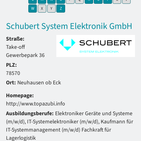
zeige Elemente mit Buchstabe:
keine Elemente mit Buchstabe:
keine Elemente mit Buchstabe:
zeige Elemente mit Buchstabe:
W
X
Y
Z
Schubert System Elektronik GmbH
Straße:
Take-off
Gewerbepark 36
PLZ:
78570
Ort:
Neuhausen ob Eck
Homepage:
http://www.topazubi.info
Ausbildungsberufe:
Elektroniker Geräte und Systeme
(m/w/d), IT-Systemelektroniker (m/w/d), Kaufmann für
IT-Systemmanagement (m/w/d) Fachkraft für
Lagerlogistik