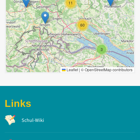
11
60
3
Leaflet
|
©
OpenStreetMap
contributors
Links
Schul-Wiki