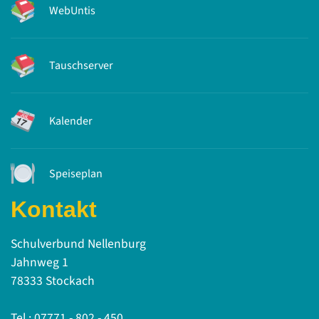
WebUntis
Tauschserver
Kalender
Speiseplan
Kontakt
Schulverbund Nellenburg
Jahnweg 1
78333 Stockach
Tel.: 07771 - 802 - 450